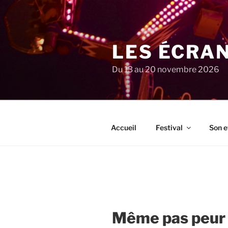
Aller
au
contenu
principal
LES ÉCRA
Du 13 au 20 novembre 2026
Accueil
Festival
Son e
Même pas peur