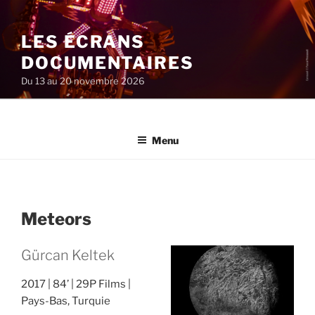
Aller
au
LES ÉCRANS
contenu
principal
DOCUMENTAIRES
Du 13 au 20 novembre 2026
Menu
Meteors
Gürcan Keltek
2017
84’
29P Films
Pays-Bas, Turquie