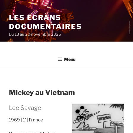
Aller
au
LES ÉCRANS
contenu
principal
DOCUMENTAIRES
Du 13 au 20 novembre 2026
Menu
Mickey au Vietnam
Lee Savage
1969
1’
France