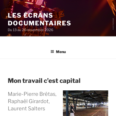
Aller
au
LES ÉCRANS
contenu
principal
DOCUMENTAIRES
Du 13 au 20 novembre 2026
Menu
Mon travail c’est capital
Marie-Pierre Brêtas,
Raphaël Girardot,
Laurent Salters