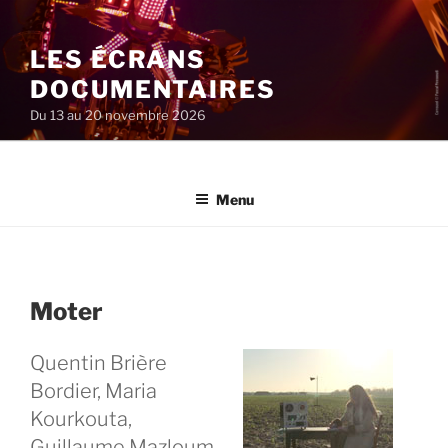
Aller
au
LES ÉCRANS
contenu
principal
DOCUMENTAIRES
Du 13 au 20 novembre 2026
Menu
Moter
Quentin Brière
Bordier, Maria
Kourkouta,
Guillaume Mazloum