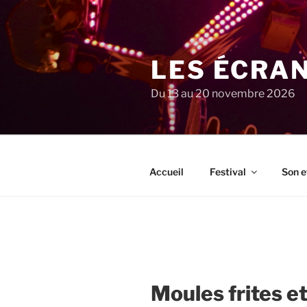
Aller
au
contenu
principal
LES ÉCRA
Du 13 au 20 novembre 2026
Accueil
Festival
Son e
Moules frites e