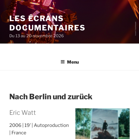
Aller
au
LES ÉCRANS
contenu
principal
DOCUMENTAIRES
Du 13 au 20 novembre 2026
Menu
Nach Berlin und zurück
Eric Watt
2006
19’
Autoproduction
France