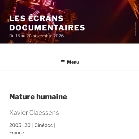
Aller
au
LES ÉCRANS
contenu
principal
DOCUMENTAIRES
Du 13 au 20 novembre 2026
Menu
Nature humaine
Xavier Claessens
2005
20’
Cinédoc
France