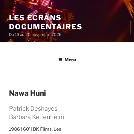
Aller
au
LES ÉCRANS
contenu
principal
DOCUMENTAIRES
Du 13 au 20 novembre 2026
Menu
Nawa Huni
Patrick Deshayes,
Barbara Keifenheim
1986
60’
BK Films, Les