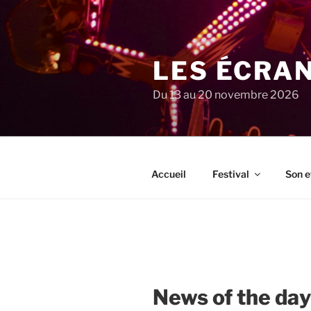
Aller
au
contenu
principal
LES ÉCRA
Du 13 au 20 novembre 2026
Accueil
Festival
Son e
News of the day