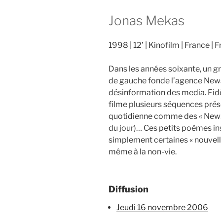
Jonas Mekas
1998
12’
Kinofilm
France
F
Dans les années soixante, un g
de gauche fonde l’agence News
désinformation des media. Fid
filme plusieurs séquences prés
quotidienne comme des « News 
du jour)… Ces petits poèmes i
simplement certaines « nouvelle
même à la non-vie.
Diffusion
jeudi 16 novembre 2006