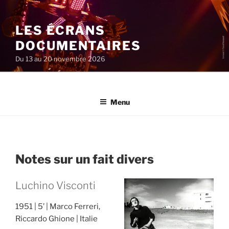
Aller
au
LES ÉCRANS
contenu
principal
DOCUMENTAIRES
Du 13 au 20 novembre 2026
Menu
Notes sur un fait divers
Luchino Visconti
1951
5’
Marco Ferreri,
Riccardo Ghione
Italie