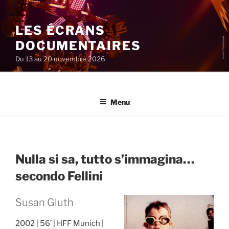
Aller
au
LES ÉCRANS
contenu
principal
DOCUMENTAIRES
Du 13 au 20 novembre 2026
Menu
Nulla si sa, tutto s’immagina…
secondo Fellini
Susan Gluth
2002
56’
HFF Munich