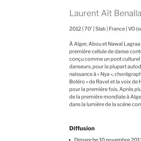
Laurent Aït Benall
2012
70’
Slab
France
VO (s
À Alger, Abou et Nawal Lagraa t
première cellule de danse cont
conçu comme un pont culturel 
danseurs, pour la plupart auto
naissance à « Nya », chorégraph
Boléro » de Ravel et la voix de
pour la première fois. Après plu
de la première mondiale à Alge
dans la lumière de la scène c
Diffusion
dimanche 10 novembre 201