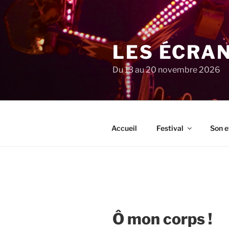
Aller
au
contenu
principal
LES ÉCRA
Du 13 au 20 novembre 2026
Accueil
Festival
Son e
Ô mon corps !