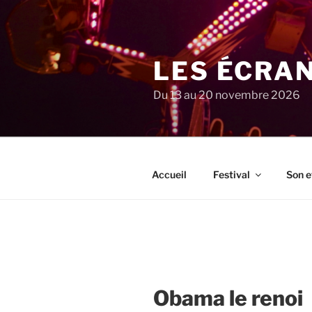
Aller
au
contenu
principal
LES ÉCRA
Du 13 au 20 novembre 2026
Accueil
Festival
Son e
Obama le renoi