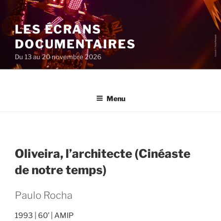
Aller
au
LES ÉCRANS
contenu
principal
DOCUMENTAIRES
Du 13 au 20 novembre 2026
Menu
Oliveira, l’architecte (Cinéaste
de notre temps)
Paulo Rocha
1993
60’
AMIP