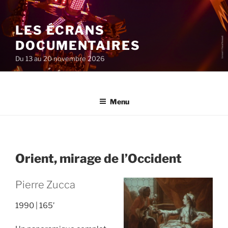
Aller
au
LES ÉCRANS
contenu
principal
DOCUMENTAIRES
Du 13 au 20 novembre 2026
Menu
Orient, mirage de l’Occident
Pierre Zucca
1990
165’