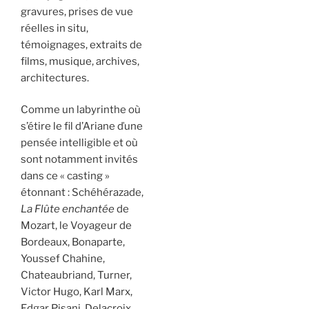
gravures, prises de vue
réelles in situ,
témoignages, extraits de
films, musique, archives,
architectures.
Comme un labyrinthe où
s’étire le fil d’Ariane ďune
pensée intelligible et où
sont notamment invités
dans ce « casting »
étonnant : Schéhérazade,
La Flûte enchantée
de
Mozart, le Voyageur de
Bordeaux, Bonaparte,
Youssef Chahine,
Chateaubriand, Turner,
Victor Hugo, Karl Marx,
Edgar Pisani, Delacroix,