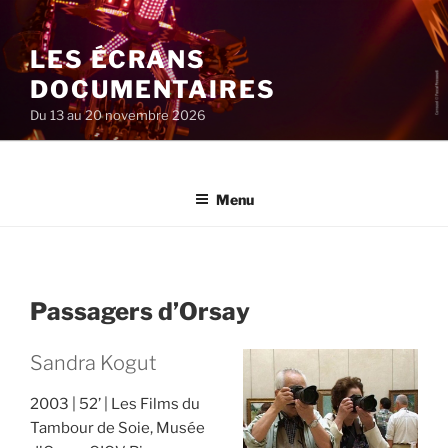
Aller
au
LES ÉCRANS
contenu
principal
DOCUMENTAIRES
Du 13 au 20 novembre 2026
Menu
Passagers d’Orsay
Sandra Kogut
2003
52’
Les Films du
Tambour de Soie, Musée