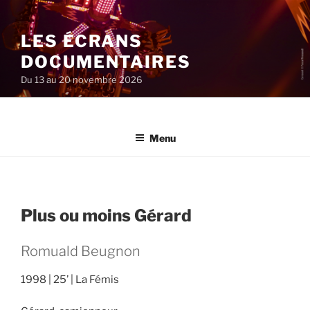
Aller
au
LES ÉCRANS
contenu
principal
DOCUMENTAIRES
Du 13 au 20 novembre 2026
Menu
Plus ou moins Gérard
Romuald Beugnon
1998
25’
La Fémis