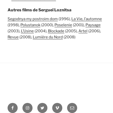
Autres films de Sergueï Loznitsa
Segodnya my postroim dom
(1996),
La Vie, l’automne
(1998),
Polustanok
(2000),
Poselenie
(2001),
Paysage
(2003),
L’Usine
(2004),
Blockade
(2005),
Artel
(2006),
Revue
(2008),
Lumière du Nord
(2008)
Facebook
Instagram
Twitter
Vimeo
Newsletter