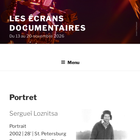
Aller
au
LES ÉCRANS
contenu
principal
DOCUMENTAIRES
Du 13 au 20 novembre 2026
Menu
Portret
Sergueï Loznitsa
Portrait
2002
28’
St. Petersburg