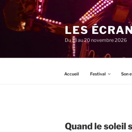
Aller
au
contenu
principal
LES ÉCRA
Du 13 au 20 novembre 2026
Accueil
Festival
Son e
Quand le soleil