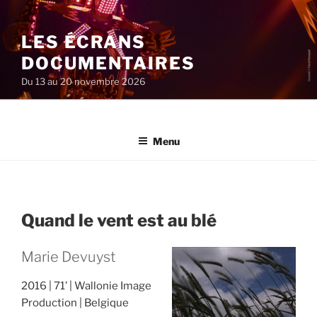
Aller
au
LES ÉCRANS
contenu
principal
DOCUMENTAIRES
Du 13 au 20 novembre 2026
Menu
Quand le vent est au blé
Marie Devuyst
2016
71’
Wallonie Image
Production
Belgique