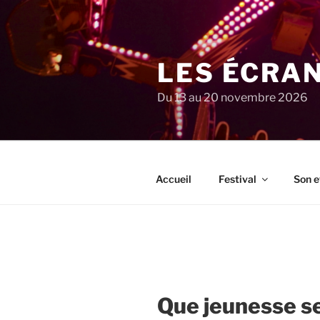
Aller
au
contenu
principal
LES ÉCRA
Du 13 au 20 novembre 2026
Accueil
Festival
Son e
Que jeunesse s