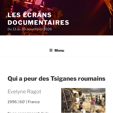
Aller
au
LES ÉCRANS
contenu
principal
DOCUMENTAIRES
Du 13 au 20 novembre 2026
Menu
Qui a peur des Tsiganes roumains
Evelyne Ragot
1996
60’
France