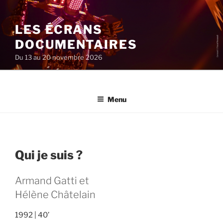
Aller
au
LES ÉCRANS
contenu
principal
DOCUMENTAIRES
Du 13 au 20 novembre 2026
Menu
Qui je suis ?
Armand Gatti et
Hélène Châtelain
1992
40’