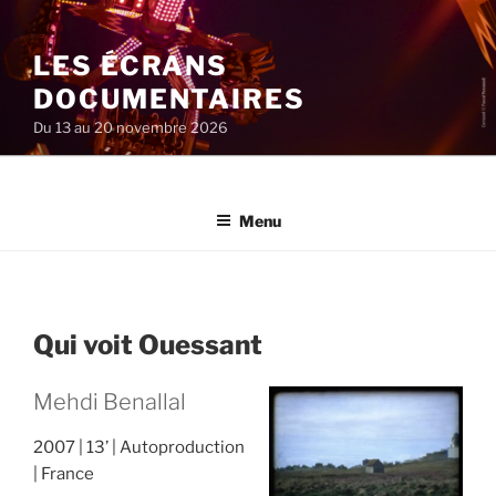
Aller
au
LES ÉCRANS
contenu
principal
DOCUMENTAIRES
Du 13 au 20 novembre 2026
Menu
Qui voit Ouessant
Mehdi Benallal
2007
13’
Autoproduction
France