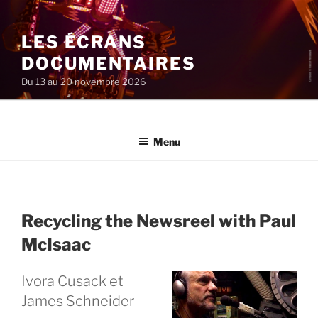
Aller
au
LES ÉCRANS
contenu
principal
DOCUMENTAIRES
Du 13 au 20 novembre 2026
Menu
Recycling the Newsreel with Paul
McIsaac
Ivora Cusack et
James Schneider