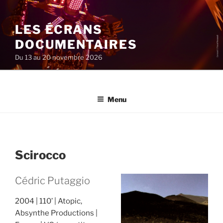
Aller
au
LES ÉCRANS
contenu
principal
DOCUMENTAIRES
Du 13 au 20 novembre 2026
Menu
Scirocco
Cédric Putaggio
2004
110’
Atopic,
Absynthe Productions