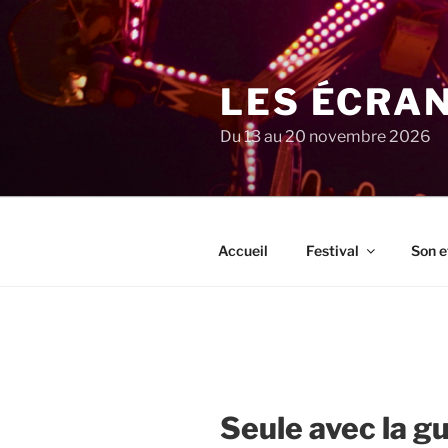
Aller
au
contenu
principal
LES ÉCRA
Du 13 au 20 novembre 2026
Accueil
Festival
Son e
Seule avec la g