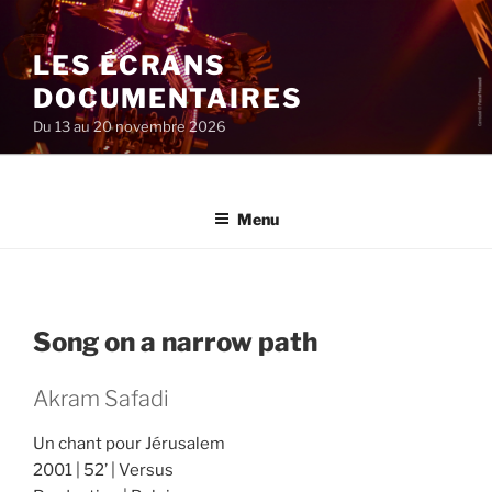
Aller
au
LES ÉCRANS
contenu
principal
DOCUMENTAIRES
Du 13 au 20 novembre 2026
Menu
Song on a narrow path
Akram Safadi
Un chant pour Jérusalem
2001
52’
Versus