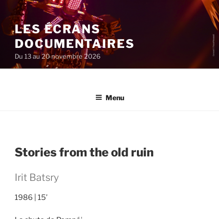
Aller
au
LES ÉCRANS
contenu
principal
DOCUMENTAIRES
Du 13 au 20 novembre 2026
Menu
Stories from the old ruin
Irit Batsry
1986
15’