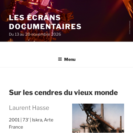
Aller
au
LES ÉCRANS
contenu
principal
DOCUMENTAIRES
Du 13 au 20 novembre 2026
Menu
Sur les cendres du vieux monde
Laurent Hasse
2001
73’
Iskra, Arte
France