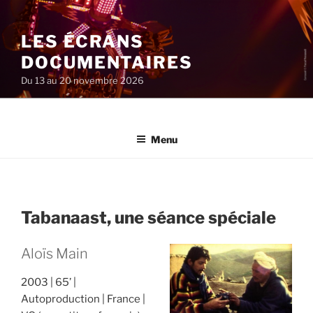
Aller
au
LES ÉCRANS
contenu
principal
DOCUMENTAIRES
Du 13 au 20 novembre 2026
Menu
Tabanaast, une séance spéciale
Aloïs Main
2003
65’
Autoproduction
France