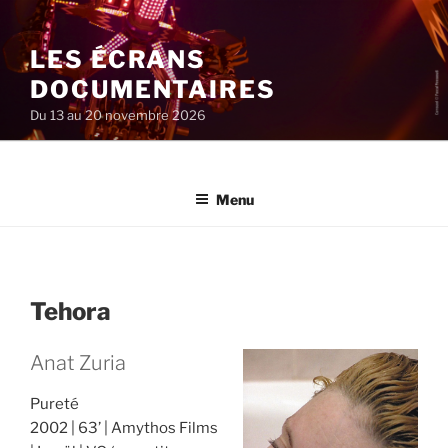
Aller
au
LES ÉCRANS
contenu
principal
DOCUMENTAIRES
Du 13 au 20 novembre 2026
Menu
Tehora
Anat Zuria
Pureté
2002
63’
Amythos Films