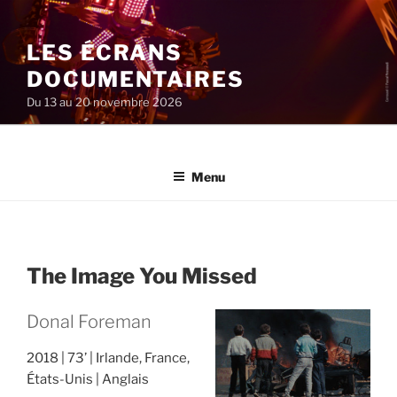
Aller
au
LES ÉCRANS
contenu
principal
DOCUMENTAIRES
Du 13 au 20 novembre 2026
Menu
The Image You Missed
Donal Foreman
2018
73’
Irlande, France,
États-Unis
Anglais