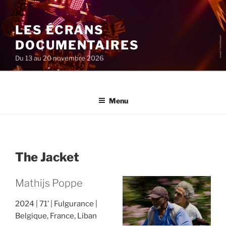
Aller
au
LES ÉCRANS
contenu
principal
DOCUMENTAIRES
Du 13 au 20 novembre 2026
Menu
The Jacket
Mathijs Poppe
2024
71’
Fulgurance
Belgique, France, Liban