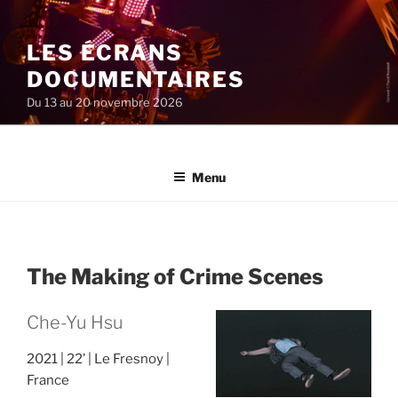
Aller
au
LES ÉCRANS
contenu
principal
DOCUMENTAIRES
Du 13 au 20 novembre 2026
Menu
The Making of Crime Scenes
Che-Yu Hsu
2021
22’
Le Fresnoy
France