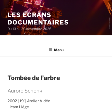
Aller
au
LES ÉCRANS
contenu
principal
DOCUMENTAIRES
Du 13 au 20 novembre 2026
Menu
Tombée de l’arbre
Aurore Schenk
2002
19’
Atelier Vidéo
Licam Liège