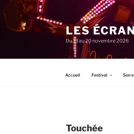
Aller
au
contenu
principal
LES ÉCRA
Du 13 au 20 novembre 2026
Accueil
Festival
Son e
Touchée