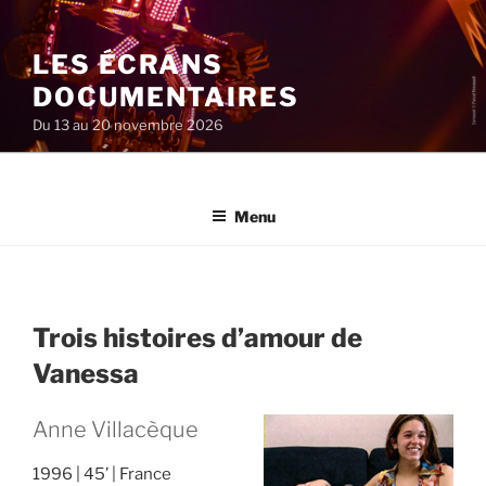
Aller
au
LES ÉCRANS
contenu
principal
DOCUMENTAIRES
Du 13 au 20 novembre 2026
Menu
Trois histoires d’amour de
Vanessa
Anne Villacèque
1996
45’
France