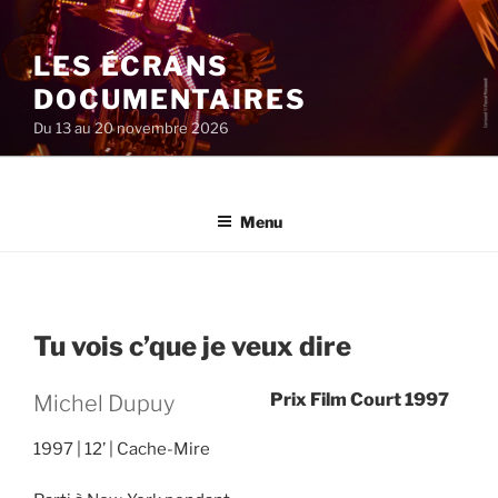
Aller
au
LES ÉCRANS
contenu
principal
DOCUMENTAIRES
Du 13 au 20 novembre 2026
Menu
Tu vois c’que je veux dire
Prix Film Court 1997
Michel Dupuy
1997
12’
Cache-Mire