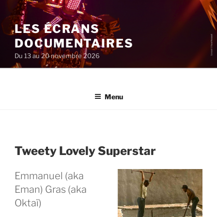
Aller
au
LES ÉCRANS
contenu
principal
DOCUMENTAIRES
Du 13 au 20 novembre 2026
Menu
Tweety Lovely Superstar
Emmanuel (aka
Eman) Gras (aka
Oktaï)