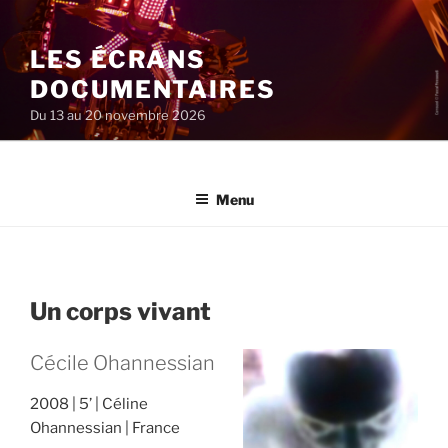
Aller
au
LES ÉCRANS
contenu
principal
DOCUMENTAIRES
Du 13 au 20 novembre 2026
Menu
Un corps vivant
Cécile Ohannessian
2008
5’
Céline
Ohannessian
France