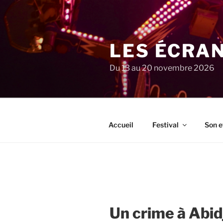
Aller
au
contenu
principal
LES ÉCRA
Du 13 au 20 novembre 2026
Accueil
Festival
Son e
Un crime à Abid