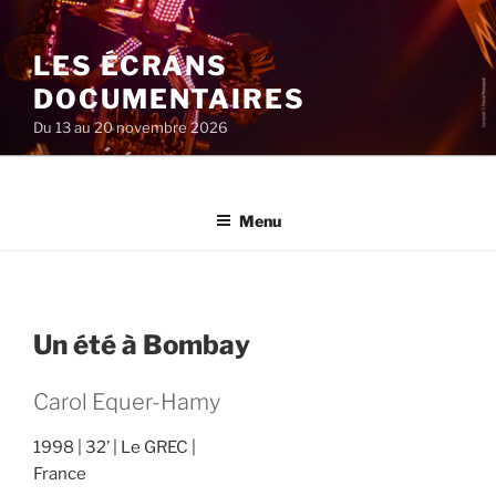
Aller
au
LES ÉCRANS
contenu
principal
DOCUMENTAIRES
Du 13 au 20 novembre 2026
Menu
Un été à Bombay
Carol Equer-Hamy
1998
32’
Le GREC
France