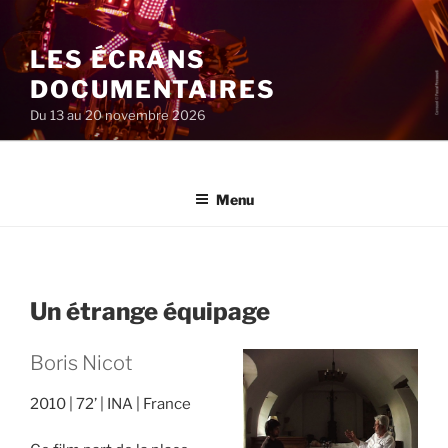
Aller
au
LES ÉCRANS
contenu
principal
DOCUMENTAIRES
Du 13 au 20 novembre 2026
Menu
Un étrange équipage
Boris Nicot
2010
72’
INA
France