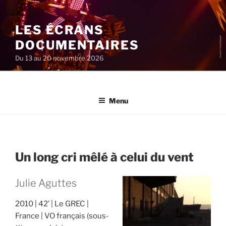
Aller
au
LES ÉCRANS
contenu
principal
DOCUMENTAIRES
Du 13 au 20 novembre 2026
Menu
Un long cri mêlé à celui du vent
Julie Aguttes
2010
42’
Le GREC
France
VO français (sous-