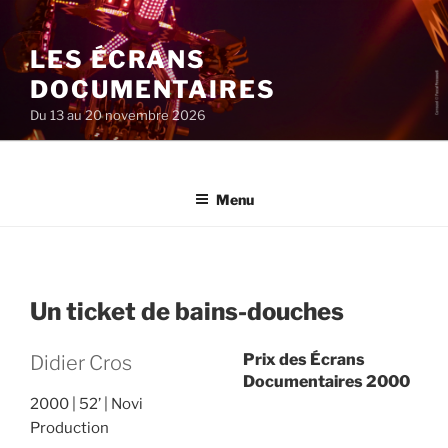
Aller
au
LES ÉCRANS
contenu
principal
DOCUMENTAIRES
Du 13 au 20 novembre 2026
Menu
Un ticket de bains-douches
Prix des Écrans
Didier Cros
Documentaires 2000
2000
52’
Novi
Production