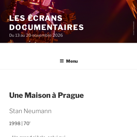
Aller
au
LES ÉCRANS
contenu
principal
DOCUMENTAIRES
Du 13 au 20 novembre 2026
Menu
Une Maison à Prague
Stan Neumann
1998
70’