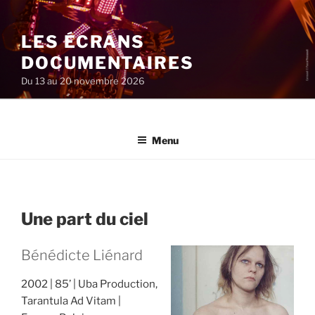
Aller
au
LES ÉCRANS
contenu
principal
DOCUMENTAIRES
Du 13 au 20 novembre 2026
Menu
Une part du ciel
Bénédicte Liénard
2002
85’
Uba Production,
Tarantula Ad Vitam