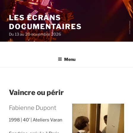
Aller
au
LES ÉCRANS
contenu
principal
DOCUMENTAIRES
Du 13 au 20 novembre 2026
Menu
Vaincre ou périr
Fabienne Dupont
1998
40’
Ateliers Varan